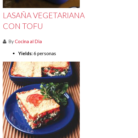
LASAÑA VEGETARIANA
CON TOFU
By
Cocina al Dia
Yields:
6 personas