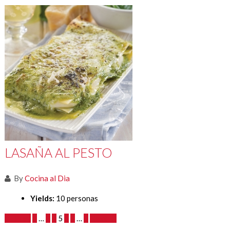
LASAÑA AL PESTO
By
Cocina al Dia
Yields:
10 personas
Prev
1
…
3
4
5
6
7
…
9
Next