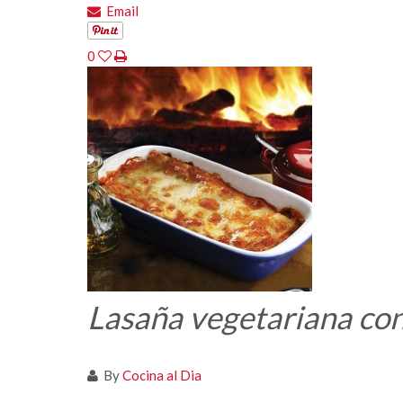
Email
0
Lasaña vegetariana con
By
Cocina al Dia