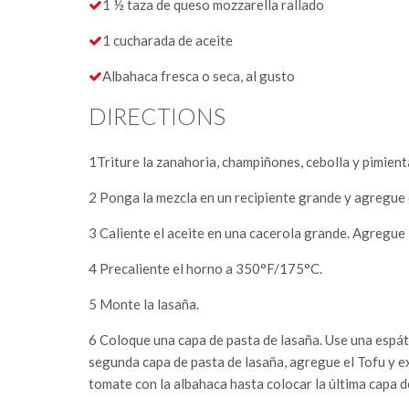
1 ½ taza de queso mozzarella rallado
1 cucharada de aceite
Albahaca fresca o seca, al gusto
DIRECTIONS
1
Triture la zanahoria, champiñones, cebolla y pimienta
2
Ponga la mezcla en un recipiente grande y agregue el t
3
Caliente el aceite en una cacerola grande. Agregue 
4
Precaliente el horno a 350°F/175°C.
5
Monte la lasaña.
6
Coloque una capa de pasta de lasaña. Use una espát
segunda capa de pasta de lasaña, agregue el Tofu y ex
tomate con la albahaca hasta colocar la última capa d