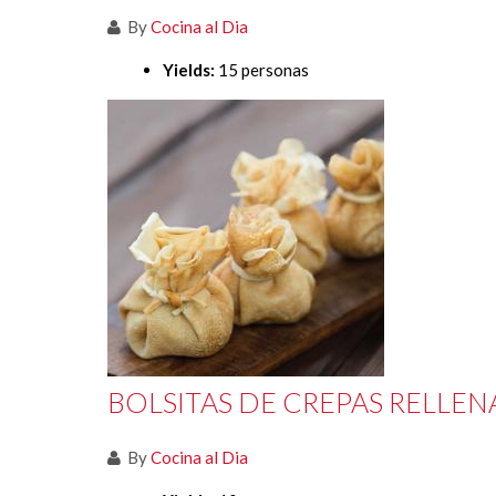
By
Cocina al Dia
Yields:
15 personas
BOLSITAS DE CREPAS RELLE
By
Cocina al Dia