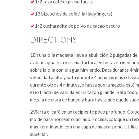
1/2 taza café expreso fuerte
13 bizcochos de soletilla (ladyfingers)
1/2 cucharadita de polvo de cacao oscuro
DIRECTIONS
1
En una olla mediana lleve a ebullición 2 pulgadas d
azúcar, agua fría y crema tártara en un tazón mediano 
sobre la olla con el agua hirviendo. Bata durante 4mi
velocidad a alta y bata durante 4 minutos más o hasta
durante otros 4 minutos, o hasta que la mezcla esté m
el extracto de vainilla en un tazón grande. Bata todo
mezcla de clara de huevo y bata hasta que quede suav
2
Vierta el café en un recipiente poco profundo. Coloq
molde para hornear cuadrado. Encima, coloque un ter
más, terminando con una capa de mascarpone. Utilice e
superior.