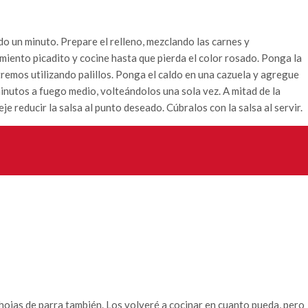
ndo un minuto. Prepare el relleno, mezclando las carnes y
miento picadito y cocine hasta que pierda el color rosado. Ponga la
xtremos utilizando palillos. Ponga el caldo en una cazuela y agregue
minutos a fuego medio, volteándolos una sola vez. A mitad de la
je reducir la salsa al punto deseado. Cúbralos con la salsa al servir.
hojas de parra también. Los volveré a cocinar en cuanto pueda, pero