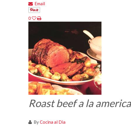
Email
0
Roast beef a la americ
By
Cocina al Dia