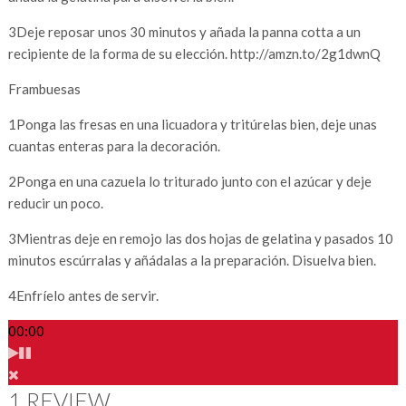
3
Deje reposar unos 30 minutos y añada la panna cotta a un
recipiente de la forma de su elección. http://amzn.to/2g1dwnQ
Frambuesas
1
Ponga las fresas en una licuadora y tritúrelas bien, deje unas
cuantas enteras para la decoración.
2
Ponga en una cazuela lo triturado junto con el azúcar y deje
reducir un poco.
3
Mientras deje en remojo las dos hojas de gelatina y pasados 10
minutos escúrralas y añádalas a la preparación. Disuelva bien.
4
Enfríelo antes de servir.
00:00
1 REVIEW