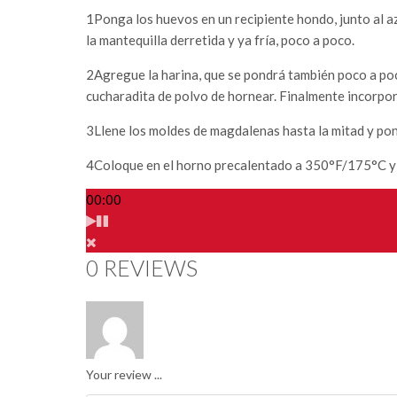
1
Ponga los huevos en un recipiente hondo, junto al az
la mantequilla derretida y ya fría, poco a poco.
2
Agregue la harina, que se pondrá también poco a poc
cucharadita de polvo de hornear. Finalmente incorpor
3
Llene los moldes de magdalenas hasta la mitad y pon
4
Coloque en el horno precalentado a 350°F/175°C y 
00:00
0 REVIEWS
Your review ...