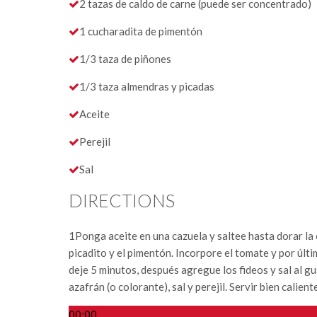
2 tazas de caldo de carne (puede ser concentrado)
1 cucharadita de pimentón
1/3 taza de piñones
1/3 taza almendras y picadas
Aceite
Perejil
Sal
DIRECTIONS
1
Ponga aceite en una cazuela y saltee hasta dorar la c
picadito y el pimentón. Incorpore el tomate y por últi
deje 5 minutos, después agregue los fideos y sal al g
azafrán (o colorante), sal y perejil. Servir bien calien
00:00