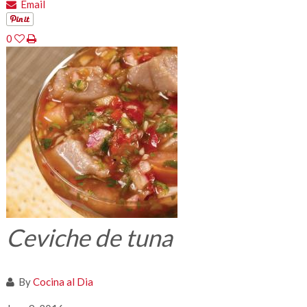
Email
0
Ceviche de tuna
By
Cocina al Dia